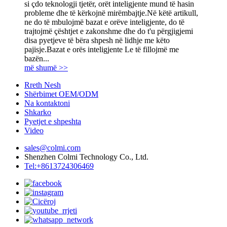
si çdo teknologji tjetër, orët inteligjente mund të hasin
probleme dhe të kërkojnë mirëmbajtje.Në këtë artikull,
ne do të mbulojmë bazat e orëve inteligjente, do të
trajtojmë çështjet e zakonshme dhe do t'u përgjigjemi
disa pyetjeve të bëra shpesh në lidhje me këto
pajisje.Bazat e orës inteligjente Le të fillojmë me
bazën...
më shumë >>
Rreth Nesh
Shërbimet OEM/ODM
Na kontaktoni
Shkarko
Pyetjet e shpeshta
Video
sales@colmi.com
Shenzhen Colmi Technology Co., Ltd.
Tel:+8613724306469