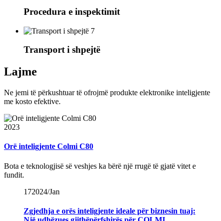
Procedura e inspektimit
7
Transport i shpejtë
Lajme
Ne jemi të përkushtuar të ofrojmë produkte elektronike inteligjente
me kosto efektive.
2023
Orë inteligjente Colmi C80
Bota e teknologjisë së veshjes ka bërë një rrugë të gjatë vitet e
fundit.
17
2024/Jan
Zgjedhja e orës inteligjente ideale për biznesin tuaj:
Një udhëzues gjithëpërfshirës për COLMI