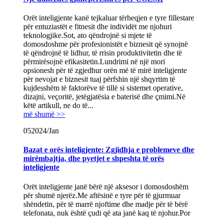
Orët inteligjente kanë tejkaluar tërheqjen e tyre fillestare
për entuziastët e fitnesit dhe individët me njohuri
teknologjike.Sot, ato qëndrojnë si mjete të
domosdoshme për profesionistët e biznesit që synojnë
të qëndrojnë të lidhur, të rrisin produktivitetin dhe të
përmirësojnë efikasitetin.Lundrimi në një mori
opsionesh për të zgjedhur orën më të mirë inteligjente
për nevojat e biznesit tuaj përfshin një shqyrtim të
kujdesshëm të faktorëve të tillë si sistemet operative,
dizajni, veçoritë, jetëgjatësia e baterisë dhe çmimi.Në
këtë artikull, ne do të...
më shumë >>
05
2024/Jan
Bazat e orës inteligjente: Zgjidhja e problemeve dhe
mirëmbajtja, dhe pyetjet e shpeshta të orës
inteligjente
Orët inteligjente janë bërë një aksesor i domosdoshëm
për shumë njerëz.Me aftësinë e tyre për të gjurmuar
shëndetin, për të marrë njoftime dhe madje për të bërë
telefonata, nuk është çudi që ata janë kaq të njohur.Por