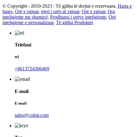
© Copyright - 2010-2023 : Të gjitha të drejtat e rezervuara.
Harta e
faqes
,
Orë e zgjuar
,
njeri i orës së zgjuar
,
Orë e zgjuar
,
Ora
inteligjente me shumicë
,
Prodhuesi i orëve inteligjente
,
Orë
inteligjente e personalizuar
,
Të gjitha Produktet
Telefoni
tel
+8613724306469
E-mail
E-mail
sales@colmi.com