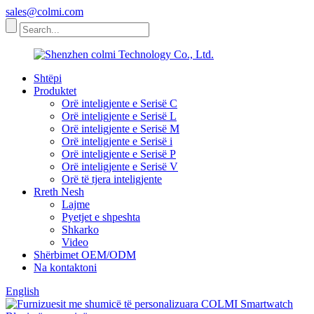
sales@colmi.com
Shtëpi
Produktet
Orë inteligjente e Serisë C
Orë inteligjente e Serisë L
Orë inteligjente e Serisë M
Orë inteligjente e Serisë i
Orë inteligjente e Serisë P
Orë inteligjente e Serisë V
Orë të tjera inteligjente
Rreth Nesh
Lajme
Pyetjet e shpeshta
Shkarko
Video
Shërbimet OEM/ODM
Na kontaktoni
English