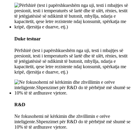
Duke testuar
Përfshirë (test i papërshkueshëm nga uji, testi i mbajtjes së
presionit, testi i temperaturës së lartë dhe të ulët, rënies, testit
të jetëgjatësisë së ndikimit të butonit, mbyllja, ndarja e
kapacitetit, qese letre rezistente ndaj konsumit, spërkatja me
kripë, djersitja e duarve, etj.)
R&D
Ne fokusohemi në kërkimin dhe zhvillimin e orëve
inteligjente.Shpenzimet për R&D do të përbëjnë më shumë se
10% të të ardhurave vjetore.