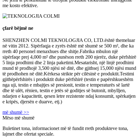
me kosto efektive.
çfarë bëjmë ne
SHENZHEN COLMI TEKNOLOGJIA CO, LTD.është themeluar
në vitin 2012. Sipërfaqja e zyrës është më shumë se 500 m², dhe ka
rreth 40 personel menaxhues dhe shitje.Fabrika mbulon një
sipërfaqe prej 4,000 m² dhe punëson rreth 200 njerëz, duke përfshirë
5 linja prodhimi dhe 2 linja paketimi.Mesatarisht, një linjë prodhimi
mund të prodhojë 3,500 njësi në ditë, dhe gjithsej 15,000 njësi mund
të prodhohen në ditë.Kërkesa strikte për cilësinë e produktit.Testimi
gjithëpërfshirës i produktit duke përfshirë (testin e papërshkueshëm
nga uji, testin e mbajtjes së presionit, testin e temperaturës së lartë
dhe të ulët, rënien, testin e jetës së goditjes së butonit, mbylljen,
ndarjen e kapacitetit, qesen letre rezistente ndaj konsumit, spërkatjen
e kripës, djersën e duarve, etj.)
më shumë >>
Mëso më shumë
Buletinet tona, informacionet më të fundit rreth produkteve tona,
lajmet dhe ofertat speciale.